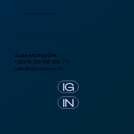
Alors alors, parlons de vous ?
J'IMAGINE DES IMAGES
À
VOTRE IMAGE
Julie MONDON
+33 6 35 92 65 77
julie@alorsalors.fr
IG
IN