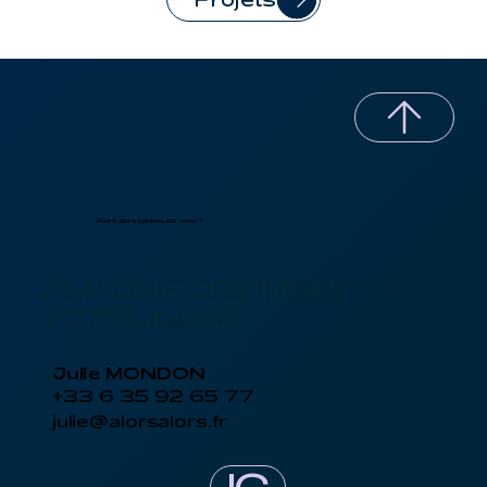
Alors alors, parlons de vous ?
J'IMAGINE DES IMAGES
À
VOTRE IMAGE
Julie MONDON
+33 6 35 92 65 77
julie@alorsalors.fr
IG